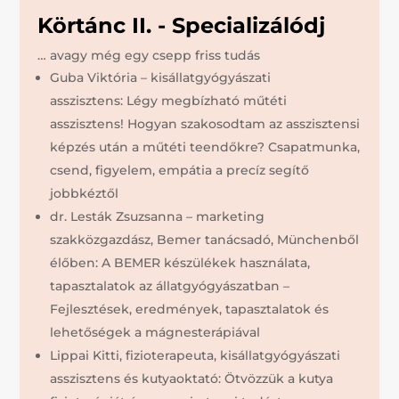
Körtánc II. - Specializálódj
… avagy még egy csepp friss tudás
Guba Viktória – kisállatgyógyászati
asszisztens: Légy megbízható műtéti
asszisztens! Hogyan szakosodtam az asszisztensi
képzés után a műtéti teendőkre? Csapatmunka,
csend, figyelem, empátia a precíz segítő
jobbkéztől
dr. Lesták Zsuzsanna – marketing
szakközgazdász, Bemer tanácsadó, Münchenből
élőben: A BEMER készülékek használata,
tapasztalatok az állatgyógyászatban –
Fejlesztések, eredmények, tapasztalatok és
lehetőségek a mágnesterápiával
Lippai Kitti, fizioterapeuta, kisállatgyógyászati
asszisztens és kutyaoktató: Ötvözzük a kutya