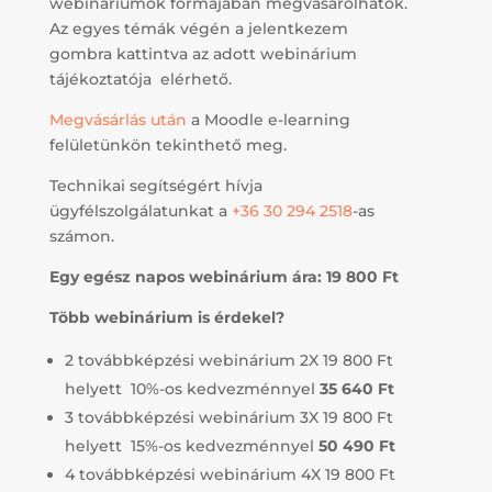
webináriumok formájában megvásárolhatók.
Az egyes témák végén a jelentkezem
gombra kattintva az adott webinárium
tájékoztatója elérhető.
Megvásárlás után
a Moodle e-learning
felületünkön tekinthető meg.
Technikai segítségért hívja
ügyfélszolgálatunkat a
+36 30 294 2518
-as
számon.
Egy egész napos webinárium ára: 19 800 Ft
Több webinárium is érdekel?
2 továbbképzési webinárium 2X 19 800 Ft
helyett 10%-os kedvezménnyel
35 640 Ft
3 továbbképzési webinárium 3X 19 800 Ft
helyett 15%-os kedvezménnyel
50 490 Ft
4 továbbképzési webinárium 4X 19 800 Ft