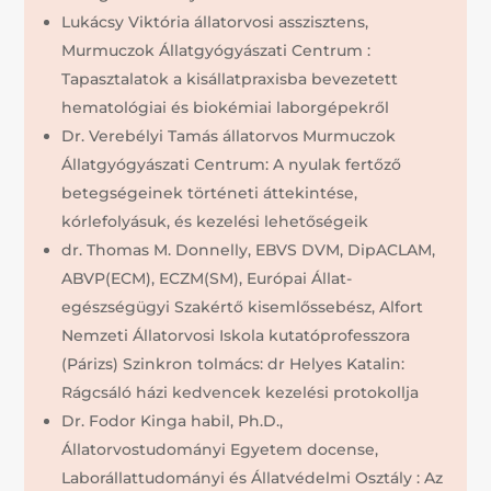
Lukácsy Viktória állatorvosi asszisztens,
Murmuczok Állatgyógyászati Centrum :
Tapasztalatok a kisállatpraxisba bevezetett
hematológiai és biokémiai laborgépekről
Dr. Verebélyi Tamás állatorvos Murmuczok
Állatgyógyászati Centrum: A nyulak fertőző
betegségeinek történeti áttekintése,
kórlefolyásuk, és kezelési lehetőségeik
dr. Thomas M. Donnelly, EBVS DVM, DipACLAM,
ABVP(ECM), ECZM(SM), Európai Állat-
egészségügyi Szakértő kisemlőssebész, Alfort
Nemzeti Állatorvosi Iskola kutatóprofesszora
(Párizs) Szinkron tolmács: dr Helyes Katalin:
Rágcsáló házi kedvencek kezelési protokollja
Dr. Fodor Kinga habil, Ph.D.,
Állatorvostudományi Egyetem docense,
Laborállattudományi és Állatvédelmi Osztály : Az