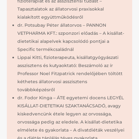
fizioterápiát és az asszisztensi tudást –
Tapasztalatok az állatorvosi praxisokkal
kialakított együttműködésről
dr. Potsubay Péter állatorvos – PANNON
VETPHARMA KFT.: szponzori előadás – A kisállat-
dietetikai alapelvek kapcsolódó pontjai a
Specific termékcsaládnál
Lippai Kitti, fizioterapeuta, kisállatgyógyászati
asszisztens és kutyaoktató: Beszámoló az ír
Professor Noel Fitzpatrick rendelőjében töltött
kéthetes állatorvosi asszisztens
továbbképzésről
dr. Fodor Kinga – ÁTE egyetemi docens LEGYÉL
KISÁLLAT-DIETETIKAI SZAKTANÁCSADÓ, avagy
kiskedvencünk étele legyen az orvossága,
orvossága pedig az eledele. A kisállat-dietetika
elmélete és gyakorlata – A divatdiéták veszélyei
és a diétás táplálás téves gyakorlata