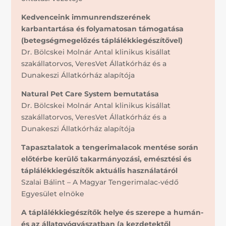
Kedvenceink immunrendszerének
karbantartása és folyamatosan támogatása
(betegségmegelőzés táplálékkiegészítővel)
Dr. Bölcskei Molnár Antal klinikus kisállat
szakállatorvos, VeresVet Állatkórház és a
Dunakeszi Állatkórház alapítója
Natural Pet Care System bemutatása
Dr. Bölcskei Molnár Antal klinikus kisállat
szakállatorvos, VeresVet Állatkórház és a
Dunakeszi Állatkórház alapítója
Tapasztalatok a tengerimalacok mentése során
előtérbe kerülő takarmányozási, emésztési és
táplálékkiegészítők aktuális használatáról
Szalai Bálint – A Magyar Tengerimalac-védő
Egyesület elnöke
A táplálékkiegészítők helye és szerepe a humán-
és az állatgyógyászatban (a kezdetektől