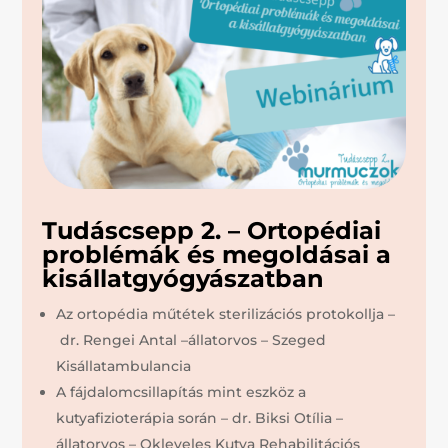
Tudáscsepp 2. – Ortopédiai
problémák és megoldásai a
kisállatgyógyászatban
Az ortopédia műtétek sterilizációs protokollja –
dr. Rengei Antal –állatorvos – Szeged
Kisállatambulancia
A fájdalomcsillapítás mint eszköz a
kutyafizioterápia során – dr. Biksi Otília –
állatorvos – Okleveles Kutya Rehabilitációs