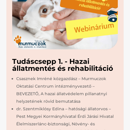
Tudáscsepp 1. - Hazai
állatmentés és rehabilitáció
Csasznek Imréné közgazdász – Murmuczok
Oktatási Centrum intézményvezető –
BEVEZETŐ, A hazai állatvédelem pillanatnyi
helyzetének rövid bemutatása
dr. Szentmiklósy Edina – hatósági állatorvos –
Pest Megyei Kormányhivatal Érdi Járási Hivatal
Élelmiszerlánc-biztonsági, Növény- és