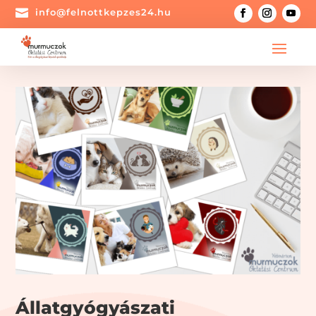

info@felnottkepzes24.hu
Állatgyógyászati