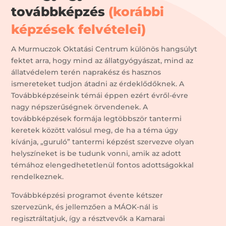
továbbképzés
(korábbi
képzések felvételei)
A Murmuczok Oktatási Centrum különös hangsúlyt
fektet arra, hogy mind az állatgyógyászat, mind az
állatvédelem terén naprakész és hasznos
ismereteket tudjon átadni az érdeklődőknek. A
Továbbképzéseink témái éppen ezért évről-évre
nagy népszerűségnek örvendenek. A
továbbképzések formája legtöbbször tantermi
keretek között valósul meg, de ha a téma úgy
kívánja, „guruló” tantermi képzést szervezve olyan
helyszíneket is be tudunk vonni, amik az adott
témához elengedhetetlenül fontos adottságokkal
rendelkeznek.
Továbbképzési programot évente kétszer
szervezünk, és jellemzően a MÁOK-nál is
regisztráltatjuk, így a résztvevők a Kamarai