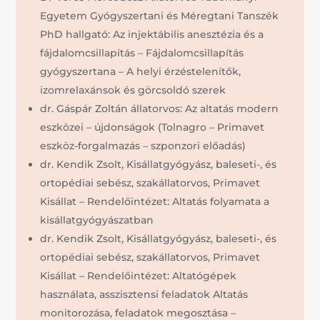
Egyetem Gyógyszertani és Méregtani Tanszék
PhD hallgató: Az injektábilis anesztézia és a
fájdalomcsillapítás – Fájdalomcsillapítás
gyógyszertana – A helyi érzéstelenítők,
izomrelaxánsok és görcsoldó szerek
dr. Gáspár Zoltán állatorvos: Az altatás modern
eszközei – újdonságok (Tolnagro – Primavet
eszköz-forgalmazás – szponzori előadás)
dr. Kendik Zsolt, Kisállatgyógyász, baleseti-, és
ortopédiai sebész, szakállatorvos, Primavet
Kisállat – Rendelőintézet: Altatás folyamata a
kisállatgyógyászatban
dr. Kendik Zsolt, Kisállatgyógyász, baleseti-, és
ortopédiai sebész, szakállatorvos, Primavet
Kisállat – Rendelőintézet: Altatógépek
használata, asszisztensi feladatok Altatás
monitorozása, feladatok megosztása –