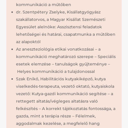
kommunikáció a műtőben
dr. Szentpétery Zselyke, Kisállatgyógyász
szakállatorvos, a Magyar Kisállat Szemészeti
Egyesület alelnöke: Asszisztensi feladatok
lehetőségei és határai, csapatmunka a műtőben
az alapoktól
Az aneszteziológia etikai vonatkozásai – a
kommunikáció meghatározó szerepe – Speciális
esetek elemzése – tanulságok gyűjteménye –
Helyes kommunikáció a tulajdonossal
Szak Enikő, Habilitációs kutyakiképző, kutya
viselkedés-terapeuta, vezető oktató, kutyaiskola
vezető: Kutya-gazdi kommunikáció segítése – a
rettegett altatás/végleges altatásra való
felkészítés – A korrekt tájékoztatás fontossága, a
gazda, mint a terápia része – Félelmek,
aggodalmak kezelése, a megfelelő hang