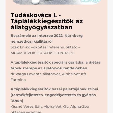
Tudáskovács I. -
Táplálékkiegészítők az
állatgyógyászatban
Beszámoló az Interzoo 2022. Nürnberg
nemzetközi kiállításról
Szak Enikő –oktatási referens, oktató –
MURMUCZOK OKTATÁSI CENTRUM
A táplálékkiegészítők speciális családja, a diétás
tápok szerepe az állatorvosi rendelőkben
dr Varga Levente állatorvos, Alpha-Vet Kft.
Farmina
A táplálékkiegészítők hazai palettájának színei
(termékfejlesztés, engedélyeztetés és gyártás
itthon)
Kissné Veres Edit, Alpha-Vet Kft., Alpha-Zoo
oktatási vezetője