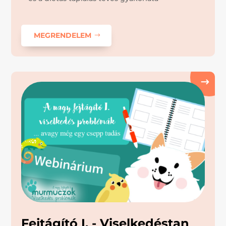
MEGRENDELEM
Fejtágító I. - Viselkedéstan