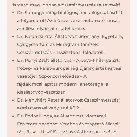
Ismerd meg jobban a császármetszés rejtelmeit!
Dr. Somogyi Virág biológus, toxikológus: Lásd át
a folyamatot! Az élő szervezet automatizmusai,
az ellési folyamat modellezése.
Dr. Karancsi Zita, Állatorvostudományi Egyetem,
Gyógyszertani és Méregtani Tanszék:
Császármetszés – asszisztensi feladatok
Dr. Punyi Zsolt állatorvos – A Ceva-Philaxya Zrt.
Közép- és kelet-európai régiójának értékesítési
vezetője: Szponzori előadás – A
fájdalomcsillapítás modern lehetőségei a
kisállatgyógyászatban
Dr. Menyhárt Péter állatorvos: Császármetszés:
asszisztenssel vagy anélkül?
Dr. Fodor Kinga, az Állatorvostudományi
Egyetem docense: Vemhes és szoptató állatok
táplálása – Újszülött, választási korban lévő, és