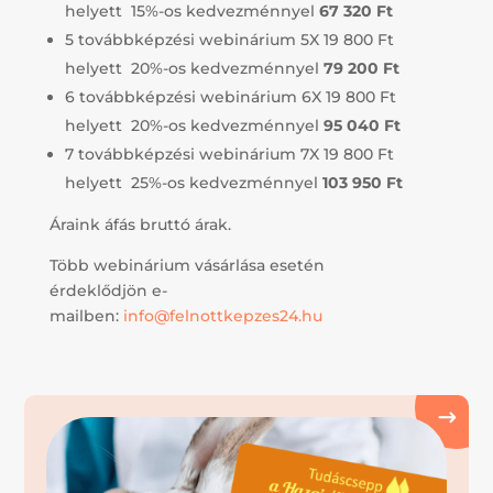
helyett 15%-os kedvezménnyel
67 320 Ft
5 továbbképzési webinárium 5X 19 800 Ft
helyett 20%-os kedvezménnyel
79 200 Ft
6 továbbképzési webinárium 6X 19 800 Ft
helyett 20%-os kedvezménnyel
95 040 Ft
7 továbbképzési webinárium 7X 19 800 Ft
helyett 25%-os kedvezménnyel
103 950 Ft
Áraink áfás bruttó árak.
Több webinárium vásárlása esetén
érdeklődjön e-
mailben:
info@felnottkepzes24.hu