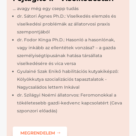
… avagy még egy csepp tudás
dr. Sátori Ágnes Ph.D.: Viselkedés elemzés és
viselkedési problémák az állatorvosi praxis
szempontjából
dr. Fodor Kinga Ph.D.: Hasonló a hasonlónak,
vagy inkább az ellentétek vonzása? – a gazda
személyiségtípusának hatása társállata
viselkedésére és vica versa
Gyulainé Szak Enikő habilitációs kutyakiképző:
Kölyökkutya szocializációs tapasztalatok -
Nagycsaládos lettem Inkával
dr. Szilágyi Noémi állatorvos: Feromonokkal a
tökéletesebb gazdi-kedvenc kapcsolatért (Ceva
szponzori előadás)
MEGRENDELEM