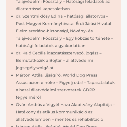
Talajvédelmi Főosztály – Hatósági feladatok az
állattartással kapcsolatban
dr. Szentmiklósy Edina – hatósági állatorvos –
Pest Megyei Kormányhivatal Érdi Járási Hivatal
Élelmiszerlánc-biztonsági, Növény- és
Talajvédelmi Főosztály – Egy kobzás története –
hatósági feladatok a gyakorlatban
dr. Kajó Cecília igazgatásszervező, jogász –
Bemutatkozik a Bojtár – állattvédelmi
jogsegélyszolgálat
Márton Attila, újságíró, World Dog Press
Associacion elnöke – Figyelj oda! – Tapasztalatok
a hazai állatvédelmi szervezetek GDPR
fegyelméről
Óvári András a Vigyél Haza Alapítvány Alapítója –
Hatékony és etikus kommunikáció az
állatvédelemben – mentés és rehabilitáció
Márton Attila, újságíró, World Dog Press