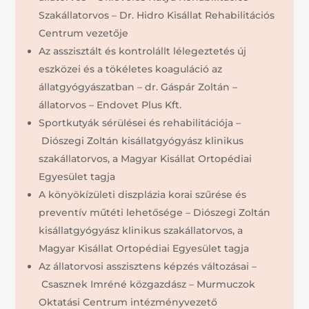
Szakállatorvos – Dr. Hidro Kisállat Rehabilitációs
Centrum vezetője
Az asszisztált és kontrolállt lélegeztetés új
eszközei és a tökéletes koaguláció az
állatgyógyászatban – dr. Gáspár Zoltán –
állatorvos – Endovet Plus Kft.
Sportkutyák sérülései és rehabilitációja –
Diószegi Zoltán kisállatgyógyász klinikus
szakállatorvos, a Magyar Kisállat Ortopédiai
Egyesület tagja
A könyökízületi diszplázia korai szűrése és
preventív műtéti lehetősége – Diószegi Zoltán
kisállatgyógyász klinikus szakállatorvos, a
Magyar Kisállat Ortopédiai Egyesület tagja
Az állatorvosi asszisztens képzés változásai –
Csasznek Imréné közgazdász – Murmuczok
Oktatási Centrum intézményvezető