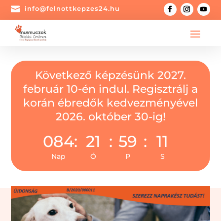

info@felnottkepzes24.hu
Következő képzésünk 2027.
február 10-én indul. Regisztrálj a
korán ébredők kedvezményével
2026. október 30-ig!
084
:
21
:
59
:
10
Nap
Ó
P
S