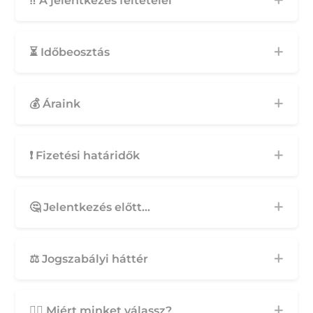
‼️ A jelentkezés feltételei
⏳ Időbeosztás
💰 Áraink
❗️ Fizetési határidők
🤔 Jelentkezés előtt...
⚖️ Jogszabályi háttér
🙋‍♀️ Miért minket válassz?