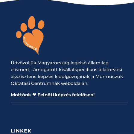
Üdvözöljük Magyarország legelső államilag
elismert, támogatott kisállatspecifikus állatorvosi
asszisztens képzés kidolgozójának, a Murmuczok
Oktatási Centrumnak weboldalán.
Mottónk ❤ Felnőttképzés felelősen!
LINKEK