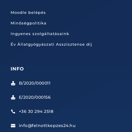
Moodle belépés
Minőségpolitika
Ingyenes szolgáltatásaink
Év Állatgyógyászati Asszisztense díj
INFO
B/2020/000011

E/2020/000156

+36 30 294 2518

info@felnottkepzes24.hu
