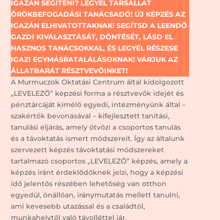
IGAZÁN SEGÍTENI? LEGYÉL TÁRSÁLLAT
ÖRÖKBEFOGADÁSI TANÁCSADÓ! ÚJ KÉPZÉS AZ
IGAZÁN ELHIVATOTTAKNAK! SEGÍTSD A LEENDŐ
GAZDI KIVÁLASZTÁSÁT, DÖNTÉSÉT, LÁSD EL
HASZNOS TANÁCSOKKAL, ÉS LEGYÉL RÉSZESE
IGAZI EGYMÁSRATALÁLÁSOKNAK! VÁRJUK AZ
ÁLLATBARÁT RÉSZTVEVŐINKET!
A Murmuczok Oktatási Centrum által kidolgozott
„LEVELEZŐ” képzési forma a résztvevők idejét és
pénztárcáját kímélő egyedi, intézményünk által –
szakértők bevonásával – kifejlesztett tanítási,
tanulási eljárás, amely ötvözi a csoportos tanulás
és a távoktatás ismert módszereit. Így az általunk
szervezett képzés távoktatási módszereket
tartalmazó csoportos „LEVELEZŐ” képzés, amely a
képzés iránt érdeklődőknek jelzi, hogy a képzési
idő jelentős részében lehetőség van otthon
egyedül, önállóan, iránymutatás mellett tanulni,
ami kevesebb utazással és a családtól,
munkahelytől való távolléttel jár.