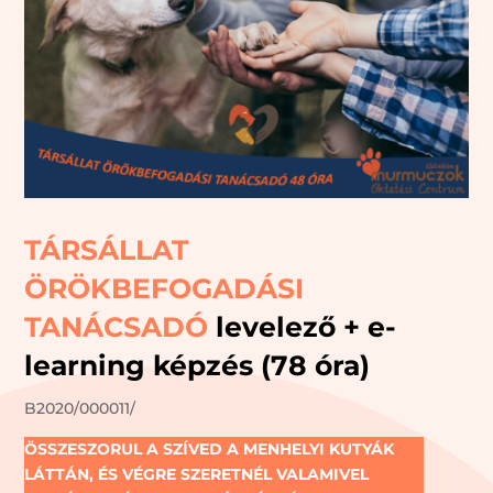
TÁRSÁLLAT
ÖRÖKBEFOGADÁSI
TANÁCSADÓ
levelező + e-
learning képzés (78 óra)
B2020/000011/
ÖSSZESZORUL A SZÍVED A MENHELYI KUTYÁK
LÁTTÁN, ÉS VÉGRE SZERETNÉL VALAMIVEL