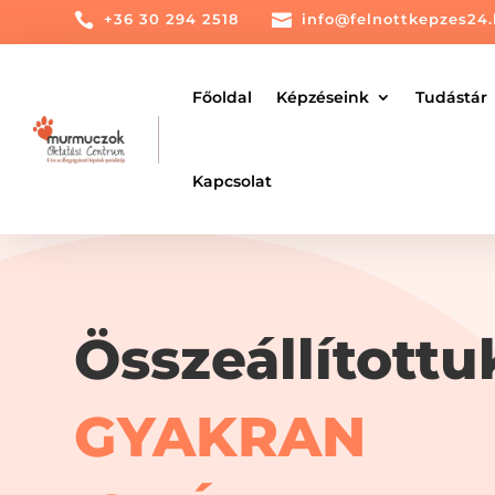

+36 30 294 2518

info@felnottkepzes24
Főoldal
Képzéseink
Tudástár
Kapcsolat
Összeállítottu
GYAKRAN