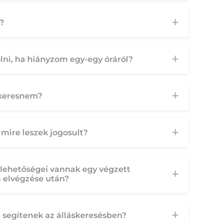
?
ni, ha hiányzom egy-egy óráról?
t keresnem?
mire leszek jogosult?
 lehetőségei vannak egy végzett
 elvégzése után?
segítenek az álláskeresésben?