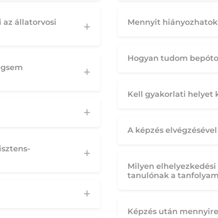
 az állatorvosi
Mennyit hiányozhatok
Hogyan tudom bepótol
mégsem
Kell gyakorlati helye
A képzés elvégzésével 
isztens-
Milyen elhelyezkedési
tanulónak a tanfolyam
Képzés után mennyire 