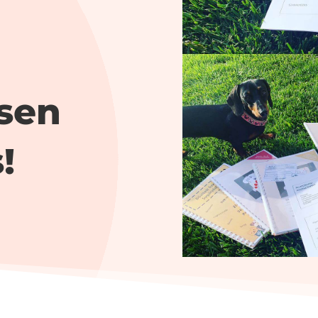
sen
!