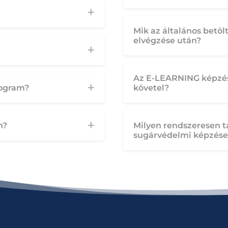
Mik az általános betö
elvégzése után?
Az E-LEARNING képzés 
rogram?
követel?
n?
Milyen rendszeresen t
sugárvédelmi képzése