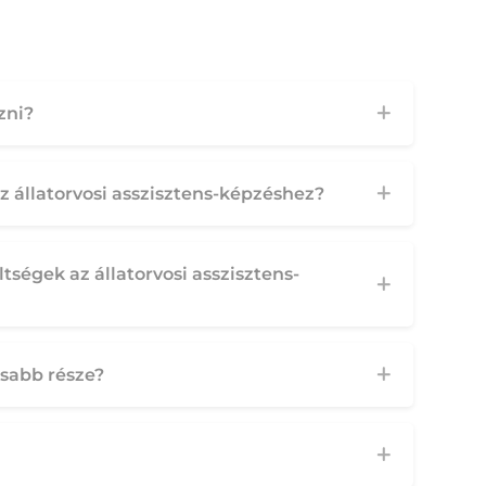
zni?
az állatorvosi asszisztens-képzéshez?
ségek az állatorvosi asszisztens-
sabb része?