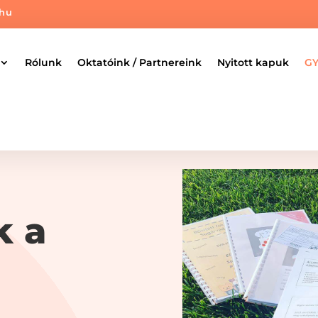
.hu
Rólunk
Oktatóink / Partnereink
Nyitott kapuk
GY
k a