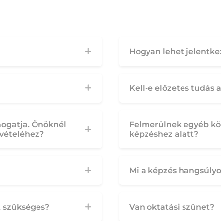
Hogyan lehet jelentke
Kell-e előzetes tudás 
mogatja. Önöknél
Felmerülnek egyéb költ
evételéhez?
képzéshez alatt?
Mi a képzés hangsúlyo
t szükséges?
Van oktatási szünet?