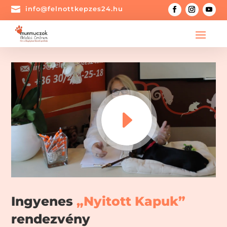

info@felnottkepzes24.hu
Ingyenes
„Nyitott Kapuk”
rendezvény